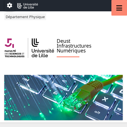
Accéder au menu principal
Accéder au contenu
M
Paramétrage
Département Physique
Deust
Infrastructures
Numériques