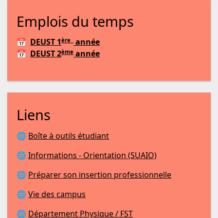
Emplois du temps
ère
📅
DEUST 1
année
ème
📅
DEUST 2
année
Liens
🌐
Boîte à outils étudiant
🌐
Informations - Orientation (SUAIO)
🌐
Préparer son insertion professionnelle
🌐
Vie des campus
🌐
Département Physique / FST